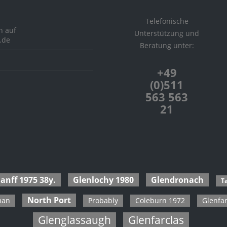
eton
burn
Telefonische
h auf
towie
Unterstützung und
.de
Beratung unter:
a
 of Scotland
+49
 Port
(0)511
Comber
563 563
Pulteney
21
i
vaich
Askaig
Charlotte
 Dundas
anff 1975 38y.
Glenlochy 1980
Glendronach
Ta
Ellen
North Port
man
Probably
Coleburn 1972
Glenfar
bly Speyside's Finest
Glenglassaugh
Glenfarclas