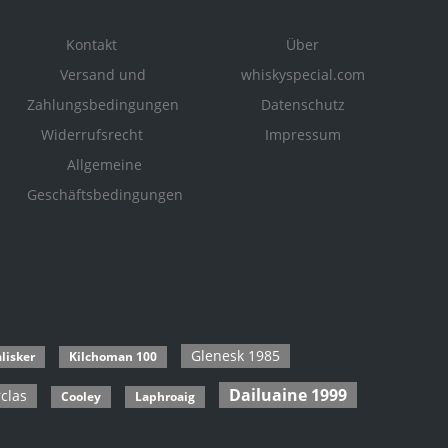
Kontakt
Über
Versand und
whiskyspecial.com
Zahlungsbedingungen
Datenschutz
Widerrufsrecht
Impressum
Allgemeine
Geschäftsbedingungen
Glenesk 1985
lisker
Kilchoman 100
Dailuaine 1999
clas
Cooley
Laphroaig