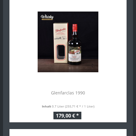
Glenfarclas 1990
Inhalt
0.7 Liter
(255,71 € * / 1 Liter)
179,00 € *