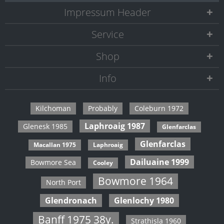
Impressum Header
Service
Shop
Info
Kilchoman
Probably
Coleburn 1972
Laphroaig 1987
Glenesk 1985
Glenfarclas
Glenfarclas
Macallan 1975
Laphroaig
Dailuaine 1999
Bowmore Sea
Cooley
Bowmore 1964
North Port
Glendronach
Glenlochy 1980
Banff 1975 38y.
Strathisla 1960