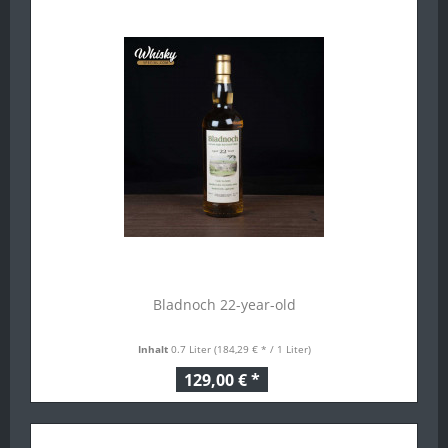
Bladnoch 22-year-old
Inhalt
0.7 Liter
(184,29 € * / 1 Liter)
129,00 € *