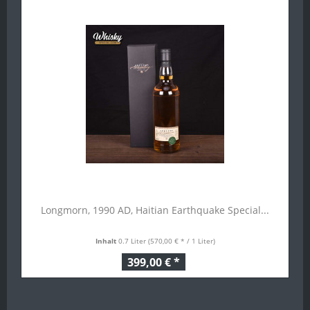
Longmorn, 1990 AD, Haitian Earthquake Special...
Inhalt
0.7 Liter
(570,00 € * / 1 Liter)
399,00 € *