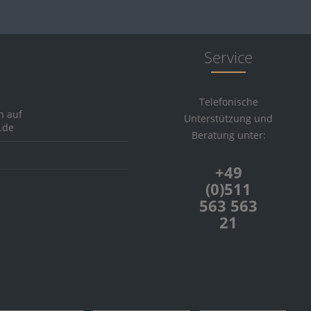
eton
burn
towie
Service
a
 of Scotland
Telefonische
 Port
h auf
Unterstützung und
Comber
.de
Beratung unter:
Pulteney
i
+49
vaich
(0)511
563 563
Askaig
21
Charlotte
 Dundas
Ellen
bly Speyside's Finest