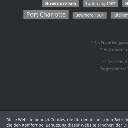
Bowmore Sea
B
Laphroaig 1987
Glen Flagler
R-Z
Port Charlotte
Glen Garioch
Bowmore 1964
Kilcho
Sild
Glen Grant
Strat
Glen Moray
Sulli
Glen Ord
* Alle Preise inkl. ges
Take
Glen Spey
¹* Artikel unterl
Talis
Glenburgie
Tam
** Der Verkauf
Glencraig
The C
Ein gesonderter 
Glendronach
Tobe
Glendullan
Toma
Glenesk
Togo
Glenfarclas
West
Glenglassaugh
Yama
Glenlochy
Yoich
Diese Website benutzt Cookies, die für den technischen Betrieb
Glentauchers
die den Komfort bei Benutzung dieser Website erhöhen, der D