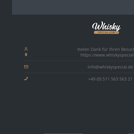
Midl
Cameronbridge
Mill
Caol Ila
Moss
1978
1968
Coleburn
Nikk
Convalmore
North
Cooley
1979
1990
North
Cutty Black
Vielen Dank für Ihren Besuc
Old 
https://www.whiskyspecial
Dailuaine
Old 
Dalwhinnie
info@whiskyspecial.de
Ootor
Deanston
+49 (0) 511 563 563 21
Pitty
Edradour
Port 
Port 
G - H
Port
Glen Albyn
Port 
Glen Deveron
Proba
Glen Elgin