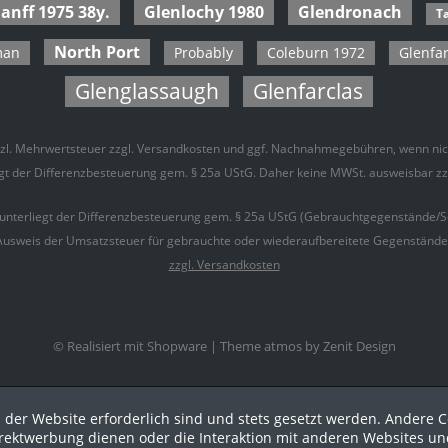
anff 1975 38y.
Glenlochy 1980
Glendronach
Ta
North Port
man
Probably
Coleburn 1972
Glenfar
Glenglassaugh
Glenfarclas
hisla
vans Cove
etzl. Mehrwertsteuer zzgl.
Versandkosten
und ggf. Nachnahmegebühren, wenn nich
tsuru
iegt der Differenzbesteuerung gem. § 25a UStG. Daher keine MWSt. ausweisbar z
ker
dhu
 unterliegt der Differenzbesteuerung gem. § 25a UStG (Gebrauchtgegenstände/S
igar Malt
Ausweis der Umsatzsteuer für gebrauchte oder wiederaufbereitete Gegenstände is
zzgl. Versandkosten
rmory
tin
uchi
© Realisiert mit Shopware |
Theme atmos by Zenit Design
port
zaki
i
 der Website erforderlich sind und stets gesetzt werden. Andere C
irektwerbung dienen oder die Interaktion mit anderen Websites un