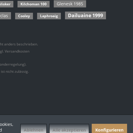
Glenesk 1985
lisker
Kilchoman 100
Dailuaine 1999
clas
Cooley
Laphroaig
t anders beschrieben.
zgl. Versandkosten
onderregelung).
t nicht zulässig.
ookies,
Ablehnen
Alle akzeptieren
Konfigurieren
d