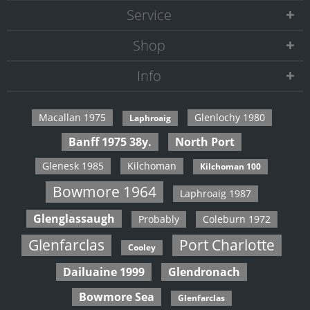
Service
Shop
Info
Macallan 1975
Glenlochy 1980
Laphroaig
Banff 1975 38y.
North Port
Glenesk 1985
Kilchoman
Kilchoman 100
Bowmore 1964
Laphroaig 1987
Glenglassaugh
Probably
Coleburn 1972
Glenfarclas
Port Charlotte
Cooley
Dailuaine 1999
Glendronach
Bowmore Sea
Glenfarclas