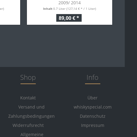
2009/ 2014
er)
Inhalt
0.7 Liter
(127,14 € * / 1 Liter)
89,00 € *
Shop
Info
Kontakt
Über
Versand und
whiskyspecial.com
Zahlungsbedingungen
Datenschutz
Widerrufsrecht
Impressum
Allgemeine