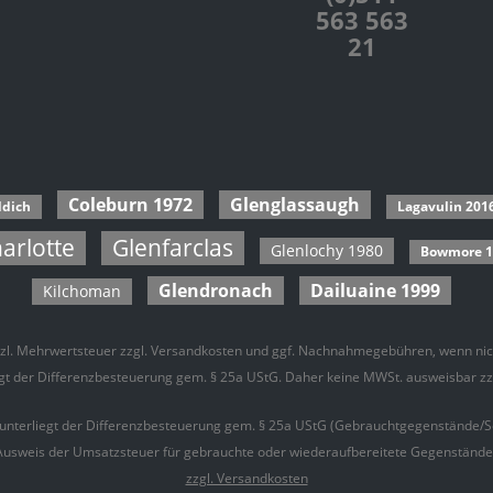
563 563
21
Coleburn 1972
Glenglassaugh
ddich
Lagavulin 201
arlotte
Glenfarclas
Glenlochy 1980
Bowmore 1
Glendronach
Dailuaine 1999
Kilchoman
etzl. Mehrwertsteuer zzgl.
Versandkosten
und ggf. Nachnahmegebühren, wenn nich
iegt der Differenzbesteuerung gem. § 25a UStG. Daher keine MWSt. ausweisbar z
 unterliegt der Differenzbesteuerung gem. § 25a UStG (Gebrauchtgegenstände/S
Ausweis der Umsatzsteuer für gebrauchte oder wiederaufbereitete Gegenstände is
zzgl. Versandkosten