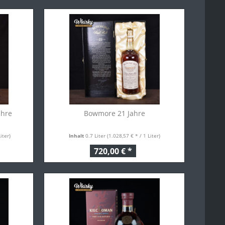
ahre
Bowmore 21 Jahre
iter)
Inhalt
0.7 Liter
(1.028,57 € * / 1 Liter)
720,00 € *