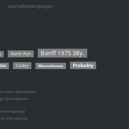
Geschäftsbedingungen
Banff 1975 38y.
North Port
6
Probably
Cooley
964
Mannochmore
t anders beschrieben.
zgl. Versandkosten
onderregelung).
t nicht zulässig.