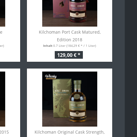
ge
Kilchoman Port Cask Matured,
Edition 2018
er)
Inhalt
0.7 Liter
(184,29 € * / 1 Liter)
129,00 € *
 2015
Kilchoman Original Cask Strength,