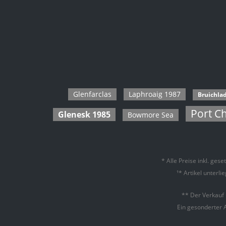
Glenturret
Glenugie
Glenury Royal
Hanyu
Highland Park
Glenfarclas
Laphroaig 1987
Bruichla
Port Ch
Glenesk 1985
Bowmore Sea
* Alle Preise inkl. ges
¹* Artikel unterl
** Der Verkauf
Ein gesonderter 