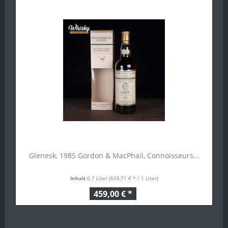
Glenesk, 1985 Gordon & MacPhail, Connoisseurs...
Inhalt
0.7 Liter
(655,71 € * / 1 Liter)
459,00 € *