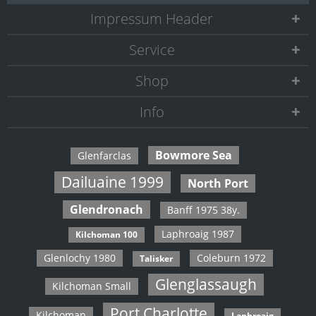
Impressum Header
Service
Shop
Info
Bowmore Sea
Glenfarclas
Dailuaine 1999
North Port
Glendronach
Banff 1975 38y.
Laphroaig 1987
Kilchoman 100
Glenlochy 1980
Coleburn 1972
Talisker
Glenglassaugh
Kilchoman Small
Port Charlotte
Kilchoman
Laphroaig