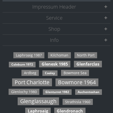
Impressum Header
Service
Shop
Info
Laphroaig 1987
Kilchoman
North Port
Glenesk 1985
Glenfarclas
Coleburn 1972
Ardbeg
Bowmore Sea
Cooley
Port Charlotte
Bowmore 1964
Glenlochy 1980
Glenturret 1982
Auchentoshan
Glenglassaugh
Strathisla 1960
Laphroaig
Glendronach