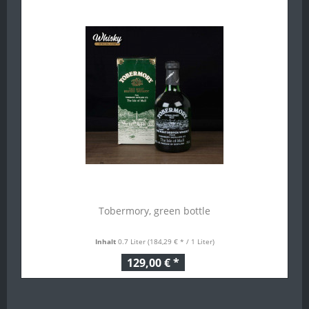
Tobermory, green bottle
Inhalt
0.7 Liter
(184,29 € * / 1 Liter)
129,00 € *