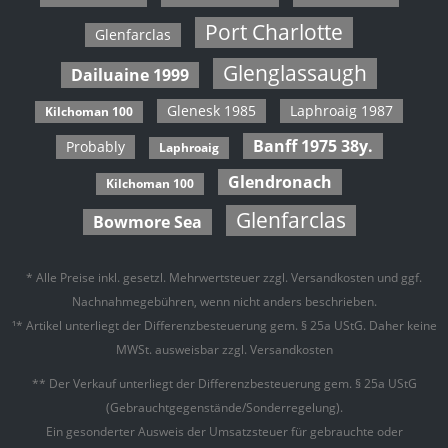
Port Charlotte
Glenfarclas
Glenglassaugh
Dailuaine 1999
Glenesk 1985
Laphroaig 1987
Kilchoman 100
Banff 1975 38y.
Probably
Laphroaig
Glendronach
Kilchoman 100
Glenfarclas
Bowmore Sea
* Alle Preise inkl. gesetzl. Mehrwertsteuer zzgl.
Versandkosten
und ggf.
Nachnahmegebühren, wenn nicht anders beschrieben.
¹* Artikel unterliegt der Differenzbesteuerung gem. § 25a UStG. Daher keine
MWSt. ausweisbar zzgl. Versandkosten
** Der Verkauf unterliegt der Differenzbesteuerung gem. § 25a UStG
(Gebrauchtgegenstände/Sonderregelung).
Ein gesonderter Ausweis der Umsatzsteuer für gebrauchte oder