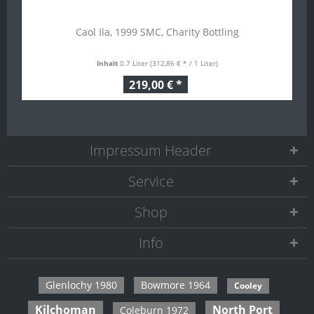
Caol Ila, 1999 SMC, Charity Bottling
Inhalt
0.7 Liter
(312,86 € * / 1 Liter)
219,00 € *
Impressum Header
Service
Shop
Info
Glenlochy 1980
Bowmore 1964
Cooley
Kilchoman
North Port
Coleburn 1972