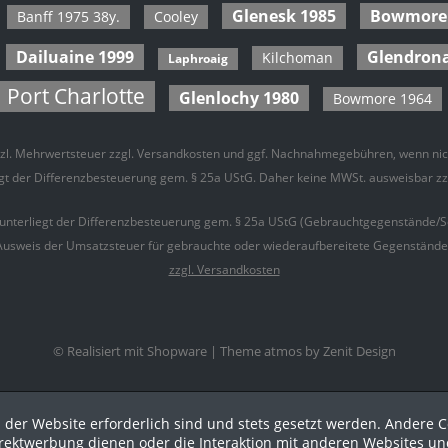
Glenesk 1985
Bowmore
Banff 1975 38y.
Cooley
Dailuaine 1999
Glendron
Kilchoman
Laphroaig
Port Charlotte
hisla
Glenlochy 1980
Bowmore 1964
vans Cove
tsuru
etzl. Mehrwertsteuer zzgl.
Versandkosten
und ggf. Nachnahmegebühren, wenn nich
iegt der Differenzbesteuerung gem. § 25a UStG. Daher keine MWSt. ausweisbar z
ker
dhu
 unterliegt der Differenzbesteuerung gem. § 25a UStG (Gebrauchtgegenstände/S
igar Malt
Ausweis der Umsatzsteuer für gebrauchte oder wiederaufbereitete Gegenstände is
rmory
zzgl. Versandkosten
tin
uchi
© Realisiert mit Shopware |
Theme atmos by Zenit Design
port
zaki
i
 der Website erforderlich sind und stets gesetzt werden. Andere C
irektwerbung dienen oder die Interaktion mit anderen Websites un