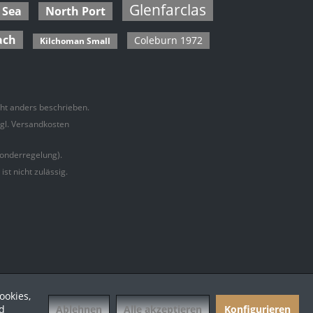
Glenfarclas
 Sea
North Port
ach
Coleburn 1972
Kilchoman Small
t anders beschrieben.
zgl. Versandkosten
onderregelung).
t nicht zulässig.
ookies,
Ablehnen
Alle akzeptieren
Konfigurieren
d