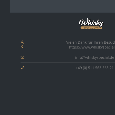
Midl
Cameronbridge
Mill
Caol Ila
Moss
1978
1968
Coleburn
Nikk
Convalmore
North
Cooley
1979
1990
North
Cutty Black
Vielen Dank für Ihren Besuc
Old 
https://www.whiskyspecial
Dailuaine
Old 
Dalwhinnie
info@whiskyspecial.de
Ootor
Deanston
+49 (0) 511 563 563 21
Pitty
Edradour
Port 
Port 
G - H
Port
Glen Albyn
Port 
Glen Deveron
Proba
Glen Elgin