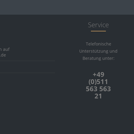
eton
burn
towie
Service
a
 of Scotland
Telefonische
 Port
h auf
Unterstützung und
Comber
.de
Beratung unter:
Pulteney
i
+49
vaich
(0)511
563 563
Askaig
21
Charlotte
 Dundas
Ellen
bly Speyside's Finest