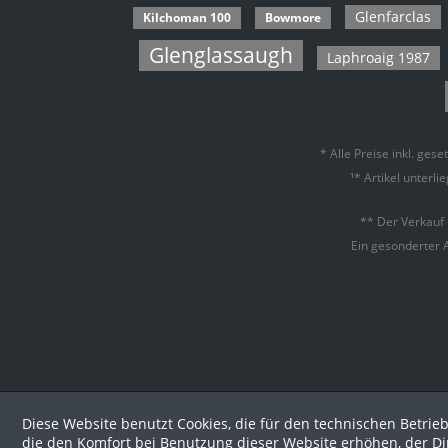
Glenfarclas
Kilchoman 100
Bowmore
Glen Flagler
R-Z
Glen Garioch
Glenglassaugh
Laphroaig 1987
Sild
Glen Grant
Strat
Glen Moray
Sulli
Glen Ord
Take
* Alle Preise inkl. ges
Glen Spey
¹* Artikel unterl
Talis
Glenburgie
Tam
Glencraig
** Der Verkauf
The C
Ein gesonderter 
Glendronach
Tobe
Glendullan
Toma
Glenesk
Togo
Glenfarclas
West
Glenglassaugh
Yama
Glenlochy
Yoich
Diese Website benutzt Cookies, die für den technischen Betrieb
Glentauchers
die den Komfort bei Benutzung dieser Website erhöhen, der D