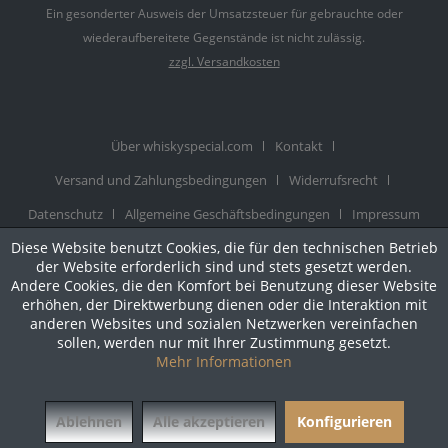
Ein gesonderter Ausweis der Umsatzsteuer für gebrauchte oder
wiederaufbereitete Gegenstände ist nicht zulässig.
zzgl. Versandkosten
Über whiskyspecial.com
Kontakt
Versand und Zahlungsbedingungen
Widerrufsrecht
Datenschutz
Allgemeine Geschäftsbedingungen
Impressum
© Realisiert mit Shopware |
Theme atmos by Zenit Design
Diese Website benutzt Cookies, die für den technischen Betrieb
der Website erforderlich sind und stets gesetzt werden.
Andere Cookies, die den Komfort bei Benutzung dieser Website
erhöhen, der Direktwerbung dienen oder die Interaktion mit
anderen Websites und sozialen Netzwerken vereinfachen
sollen, werden nur mit Ihrer Zustimmung gesetzt.
Mehr Informationen
Ablehnen
Alle akzeptieren
Konfigurieren