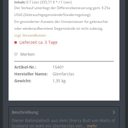
Inhalt:
0.7 Liter (355,71 € * / 1 Liter)
Der Verkauf unterliegt der Differenzbesteuerung gem. § 25a
UStG (Gebrauchtgegenstände/Sonderregelung).
Ein gesonderter Ausweis der Umsatzsteuer für gebrauchte
oder wiederaufbereitete Gegenstände ist nicht zulässig.
zzgl. Versandkosten
Lieferzeit ca. 5 Tage
Merken
Artikel-Nr.:
15401
Hersteller Name:
Glenfarclas
Gewicht:
1,35 kg
Beschreibung
Dieser Ballindalloch aus dem Sherry Butt von Malts of
Scotland ist wohl ein Glenfarclas von...
mehr