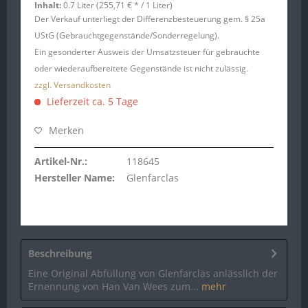
Inhalt:
0.7 Liter (255,71 € * / 1 Liter)
Der Verkauf unterliegt der Differenzbesteuerung gem. § 25a
UStG (Gebrauchtgegenstände/Sonderregelung).
Ein gesonderter Ausweis der Umsatzsteuer für gebrauchte
oder wiederaufbereitete Gegenstände ist nicht zulässig.
zzgl. Versandkosten
Lieferzeit ca. 5 Tage
Merken
Artikel-Nr.:
118645
Hersteller Name:
Glenfarclas
Beschreibung
Eine Original Abfüllung von Glenfarclas anlässlich der
Ernennung von Han Van Wees zum...
mehr