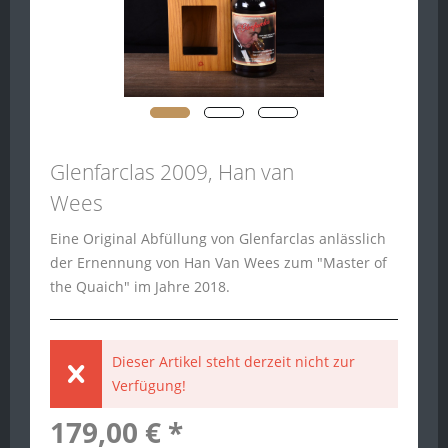
Glenfarclas 2009, Han van
Wees
Eine Original Abfüllung von Glenfarclas anlässlich
der Ernennung von Han Van Wees zum "Master of
the Quaich" im Jahre 2018.
Dieser Artikel steht derzeit nicht zur
Verfügung!
179,00 € *