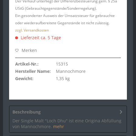
Der Verkauf unterliegt der Differenzbesteuerung gem. § 25a
UStG (Gebrauchtgegenstände/Sonderregelung).
Ein gesonderter Ausweis der Umsatzsteuer für gebrauchte
oder wiederaufbereitete Gegenstände ist nicht zulässig.
zzgl. Versandkosten
Lieferzeit ca. 5 Tage
Merken
Artikel-Nr.:
15315
Hersteller Name:
Mannochmore
Gewicht:
1,35 kg
Beschreibung
Der Single Malt "Loch Dhu" ist eine Origina Abfüllung
von Mannochmore.
mehr