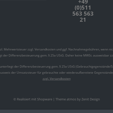
+49
(0)511
563 563
21
etzl. Mehrwertsteuer zzgl.
Versandkosten
und ggf. Nachnahmegebühren, wenn nich
iegt der Differenzbesteuerung gem. § 25a UStG. Daher keine MWSt. ausweisbar z
 unterliegt der Differenzbesteuerung gem. § 25a UStG (Gebrauchtgegenstände/S
Ausweis der Umsatzsteuer für gebrauchte oder wiederaufbereitete Gegenstände is
zzgl. Versandkosten
© Realisiert mit Shopware |
Theme atmos by Zenit Design