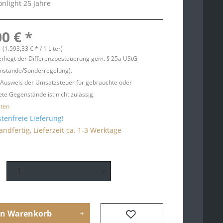
light 25 Jahre
00 € *
r (1.593,33 € * / 1 Liter)
erliegt der Differenzbesteuerung gem. § 25a UStG
nstände/Sonderregelung).
 Ausweis der Umsatzsteuer für gebrauchte oder
te Gegenstände ist nicht zulässig.
sten
tenfreie Lieferung!
andfertig, Lieferzeit ca. 1-3 Werktage
en
Warenkorb