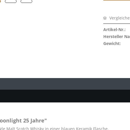
eton
burn
Vergleich
towie
a
Artikel-Nr.:
 of Scotland
Hersteller N
Gewicht:
 Port
Comber
Pulteney
i
vaich
Askaig
Charlotte
 Dundas
Ellen
bly Speyside's Finest
onlight 25 Jahre"
gle Malt Scotch Whisky in einer blauen Keramik Flasche.