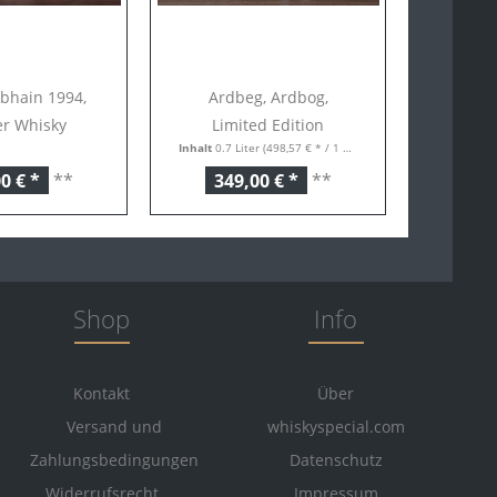
bhain 1994,
Ardbeg, Ardbog,
er Whisky
Limited Edition
Inhalt
0.7 Liter
(498,57 € * / 1 Liter)
0 € *
**
349,00 € *
**
Shop
Info
Kontakt
Über
Versand und
whiskyspecial.com
Zahlungsbedingungen
Datenschutz
Widerrufsrecht
Impressum