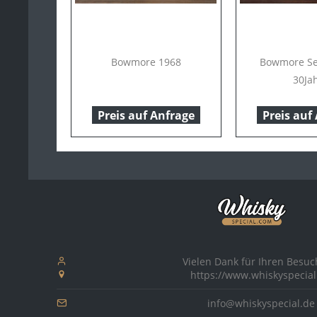
Bowmore 1968
Bowmore Se
30Ja
Preis auf Anfrage
Preis auf
Vielen Dank für Ihren Besuc
https://www.whiskyspecial
info@whiskyspecial.de