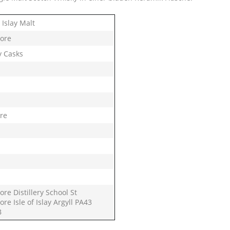
 Islay Malt
ore
hisla
y Casks
vans Cove
tsuru
ker
dhu
hre
igar Malt
rmory
tin
uchi
port
e Distillery School St
zaki
e Isle of Islay Argyll PA43
B
i