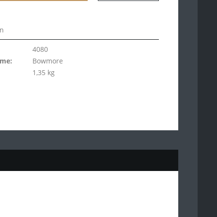
en
4080
ame:
Bowmore
1,35 kg