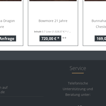
a Dragon
Bowmore 21 Jahre
Bunnaha
hre
Chest
Inhalt
0.7 Liter
(1.028,57 € * / 1 Liter)
 Anfrage
720,00 € *
**
169,0
Service
Telefonische
h auf
Unterstützung und
.de
Beratung unter: