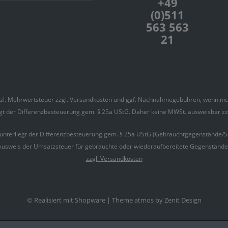
+49
(0)511
563 563
21
etzl. Mehrwertsteuer zzgl.
Versandkosten
und ggf. Nachnahmegebühren, wenn nich
iegt der Differenzbesteuerung gem. § 25a UStG. Daher keine MWSt. ausweisbar z
 unterliegt der Differenzbesteuerung gem. § 25a UStG (Gebrauchtgegenstände/S
Ausweis der Umsatzsteuer für gebrauchte oder wiederaufbereitete Gegenstände is
zzgl. Versandkosten
© Realisiert mit Shopware |
Theme atmos by Zenit Design