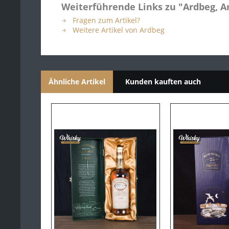
Glenturret
Weiterführende Links zu "Ardbeg, Ar
Glenugie
Fragen zum Artikel?
Weitere Artikel von Ardbeg
Glenury Royal
Hanyu
Highland Park
Ähnliche Artikel
Kunden kauften auch