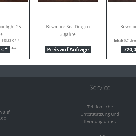
nlight 25
Bowmore Sea Dragon
Bowmor
re
30Jahre
.593,33 € * / 1 Liter)
Inhalt
0.7 Lite
 € *
**
Preis auf Anfrage
720,0
Service
Telefonische
h auf
Unterstützung und
.de
Beratung unter: