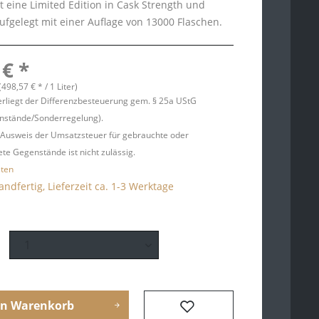
t eine Limited Edition in Cask Strength und
fgelegt mit einer Auflage von 13000 Flaschen.
 € *
 (498,57 € * / 1 Liter)
erliegt der Differenzbesteuerung gem. § 25a UStG
nstände/Sonderregelung).
 Ausweis der Umsatzsteuer für gebrauchte oder
te Gegenstände ist nicht zulässig.
sten
andfertig, Lieferzeit ca. 1-3 Werktage
en
Warenkorb