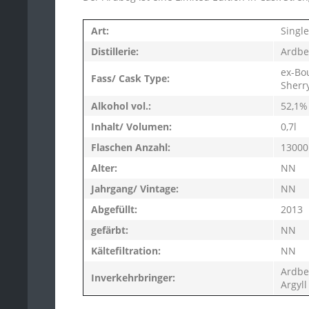
Glen Flagler
R-Z
Art:
Single
Glen Garioch
Sild
Distillerie:
Ardbe
Glen Grant
Strat
ex-Bo
Glen Moray
Fass/ Cask Type:
Sherr
Sulli
Glen Ord
Alkohol vol.:
52,1%
Take
Glen Spey
Talis
Inhalt/ Volumen:
0,7l
Glenburgie
Tam
Flaschen Anzahl:
13000
Glencraig
The C
Alter:
NN
Glendronach
Tobe
Jahrgang/ Vintage:
NN
Glendullan
Toma
Abgefüllt:
2013
Glenesk
Togo
gefärbt:
NN
Glenfarclas
West
Kältefiltration:
NN
Glenglassaugh
Yama
Ardbeg
Glenlochy
Inverkehrbringer:
Argyl
Yoich
Glentauchers