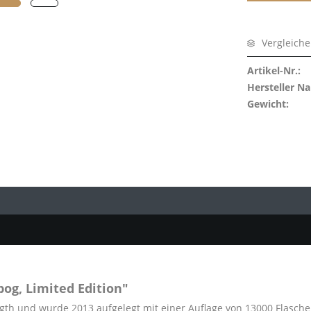
eton
burn
Vergleich
towie
a
Artikel-Nr.:
 of Scotland
Hersteller N
Gewicht:
 Port
Comber
Pulteney
i
vaich
Askaig
Charlotte
 Dundas
Ellen
bly Speyside's Finest
og, Limited Edition"
ength und wurde 2013 aufgelegt mit einer Auflage von 13000 Flasche