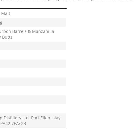
 Malt
g
hisla
urbon Barrels & Manzanilla
y Butts
vans Cove
tsuru
ker
dhu
igar Malt
rmory
tin
uchi
port
zaki
 Distillery Ltd. Port Ellen Islay
l PA42 7EA/GB
i