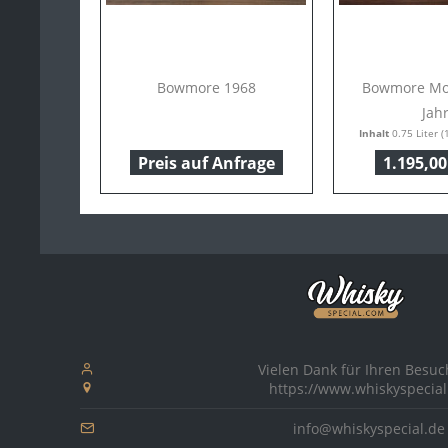
Bowmore 1968
Bowmore Moo
Jah
Inhalt
0.75 Liter
(1
Preis auf Anfrage
1.195,00
Vielen Dank für Ihren Besuc
https://www.whiskyspecial
info@whiskyspecial.de