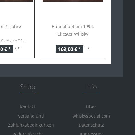
e 21 Jahre
Bunnahabhain 1994,
Chester Whisky
r
(1.028,57 € * / 1 Liter)
0 € *
**
169,00 € *
**
Shop
Info
Kontakt
Über
Versand und
whiskyspecial.com
Zahlungsbedingungen
Datenschutz
Widerrufsrecht
Impressum