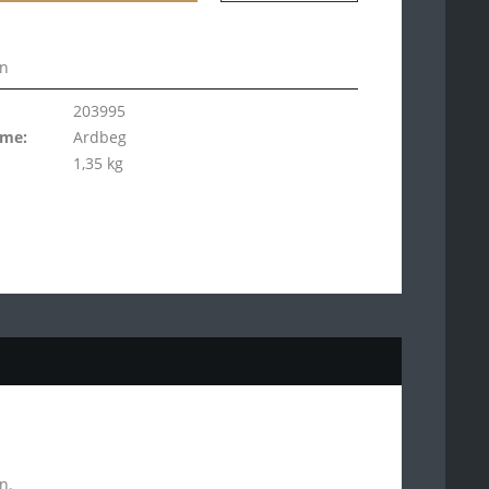
en
203995
ame:
Ardbeg
1,35 kg
n.