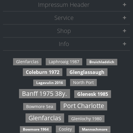
Impressum Header
Service
Shop
Info
Glenfarclas
Laphroaig 1987
Bruichladdich
Coleburn 1972
Glenglassaugh
North Port
Lagavulin 2016
Banff 1975 38y.
Glenesk 1985
Port Charlotte
Bowmore Sea
Glenfarclas
Glenlochy 1980
Cooley
Bowmore 1964
Mannochmore