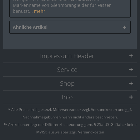
Markenname von Glenmorangie der für Fässer
benutzt...
mehr
Ähnliche Artikel
Impressum Header
Service
Shop
Info
* Alle Preise inkl. gesetzl. Mehrwertsteuer zzgl.
Versandkosten
und ggf.
Nachnahmegebühren, wenn nicht anders beschrieben.
¹* Artikel unterliegt der Differenzbesteuerung gem. § 25a UStG. Daher keine
MWSt. ausweisbar zzgl. Versandkosten