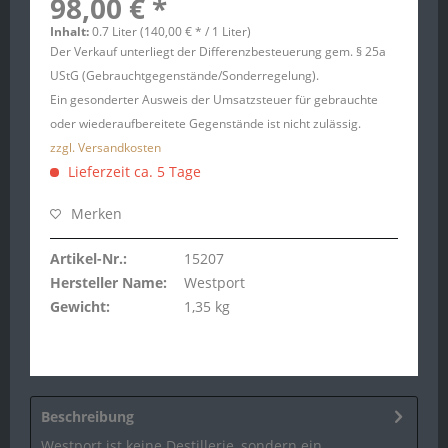
98,00 € *
Inhalt:
0.7 Liter (140,00 € * / 1 Liter)
Der Verkauf unterliegt der Differenzbesteuerung gem. § 25a
UStG (Gebrauchtgegenstände/Sonderregelung).
Ein gesonderter Ausweis der Umsatzsteuer für gebrauchte
oder wiederaufbereitete Gegenstände ist nicht zulässig.
zzgl. Versandkosten
Lieferzeit ca. 5 Tage
Merken
Artikel-Nr.:
15207
Hersteller Name:
Westport
Gewicht:
1,35 kg
Beschreibung
Westport ist keine Destillerie, sondern ein