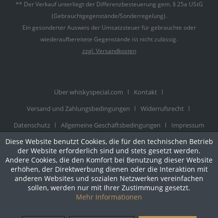
** Der Verkauf unterliegt der Differenzbesteuerung gem. § 25a UStG
(Gebrauchtgegenstände/Sonderregelung).
Ein gesonderter Ausweis der Umsatzsteuer für gebrauchte oder
wiederaufbereitete Gegenstände ist nicht zulässig.
zzgl. Versandkosten
Über whiskyspecial.com
Kontakt
Versand und Zahlungsbedingungen
Widerrufsrecht
Datenschutz
Allgemeine Geschäftsbedingungen
Impressum
© Realisiert mit Shopware |
Theme atmos by Zenit Design
Diese Website benutzt Cookies, die für den technischen Betrieb
der Website erforderlich sind und stets gesetzt werden.
Andere Cookies, die den Komfort bei Benutzung dieser Website
erhöhen, der Direktwerbung dienen oder die Interaktion mit
anderen Websites und sozialen Netzwerken vereinfachen
sollen, werden nur mit Ihrer Zustimmung gesetzt.
Mehr Informationen