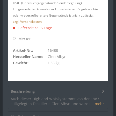
UStG (Gebrauchtgegenstände/Sonderregelung).
Ein gesonderter Ausweis der Umsatzsteuer für gebrauchte
oder wiederaufbereitete Gegenstände ist nicht zulässig.
zzgl. Versandkosten
Lieferzeit ca. 5 Tage
Merken
Artikel-Nr.:
16488
Hersteller Name:
Glen Albyn
Gewicht:
1,35 kg
Beschreibung
Auch dieser Highland Whisky stammt von der 1983
stillgelegten Destillerie Glen Albyn und wurde...
mehr