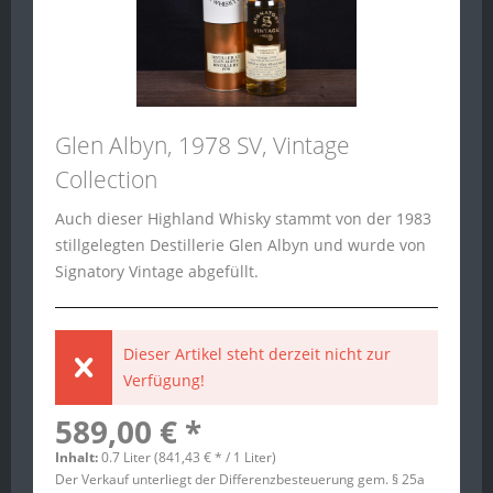
Glen Albyn, 1978 SV, Vintage
Collection
Auch dieser Highland Whisky stammt von der 1983
stillgelegten Destillerie Glen Albyn und wurde von
Signatory Vintage abgefüllt.
Dieser Artikel steht derzeit nicht zur
Verfügung!
589,00 € *
Inhalt:
0.7 Liter (841,43 € * / 1 Liter)
Der Verkauf unterliegt der Differenzbesteuerung gem. § 25a