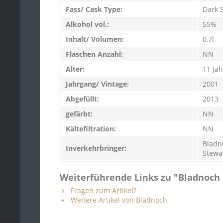
Fass/ Cask Type:
Dark 
Glen Flagler
R-Z
Glen Garioch
Alkohol vol.:
55%
Sild
Glen Grant
Inhalt/ Volumen:
0,7l
Strat
Glen Moray
Flaschen Anzahl:
NN
Sulli
Glen Ord
Alter:
11 Ja
Take
Glen Spey
Jahrgang/ Vintage:
2001
Talis
Glenburgie
Abgefüllt:
2013
Tam
Glencraig
gefärbt:
NN
The C
Glendronach
Kältefiltration:
NN
Tobe
Glendullan
Bladno
Inverkehrbringer:
Toma
Stewa
Glenesk
Togo
Glenfarclas
Weiterführende Links zu "Bladnoch 
West
Glenglassaugh
Fragen zum Artikel?
Yama
Glenlochy
Weitere Artikel von Bladnoch
Yoich
Glentauchers