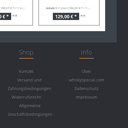
r
(98,57 € * / 1 Liter)
Inhalt
0.7 Liter
(184,29 € * / 1 Liter)
0 € *
**
129,00 € *
**
Shop
Info
Kontakt
Über
Versand und
whiskyspecial.com
Zahlungsbedingungen
Datenschutz
Widerrufsrecht
Impressum
Allgemeine
Geschäftsbedingungen