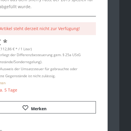
abgefüllt wurde.
Artikel steht derzeit nicht zur Verfügung!
 *
 (112,86 € * / 1 Liter)
erliegt der Differenzbesteuerung gem. § 25a UStG
nstände/Sonderregelung).
 Ausweis der Umsatzsteuer für gebrauchte oder
te Gegenstände ist nicht zulässig.
sten
ca. 5 Tage
Merken
en