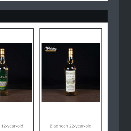
 12-year-old
Bladnoch 22-year-old