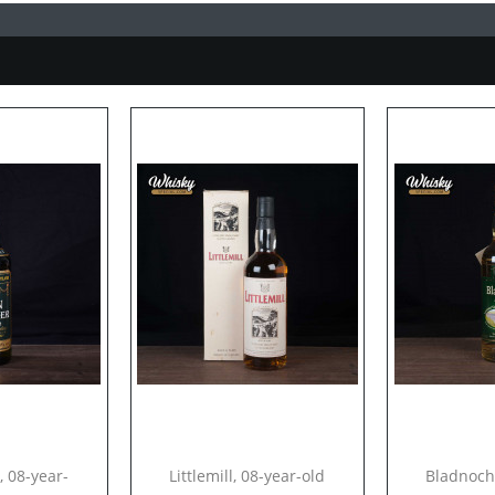
, 08-year-
Littlemill, 08-year-old
Bladnoch