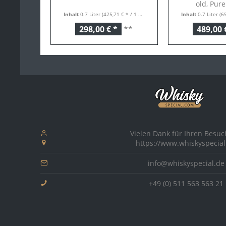
old, Pure
Inhalt
0.7 Liter
(425,71 € * / 1 Liter)
Inhalt
0.7 Liter
(698
Specia
298,00 € *
**
489,00 
Vielen Dank für Ihren Besuc
https://www.whiskyspecial
info@whiskyspecial.de
+49 (0) 511 563 563 21