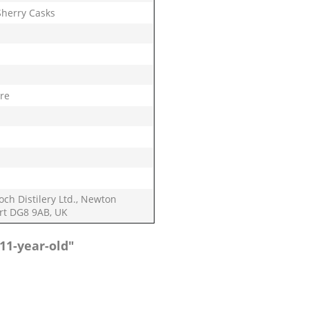
Sherry Casks
hisla
vans Cove
hre
tsuru
ker
dhu
igar Malt
rmory
ch Distilery Ltd., Newton
tin
rt DG8 9AB, UK
uchi
11-year-old"
port
zaki
i