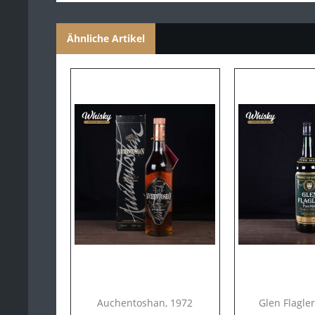
Glenturret
Glenugie
Ähnliche Artikel
Glenury Royal
Hanyu
Highland Park
Auchentoshan, 1972
Glen Flagler