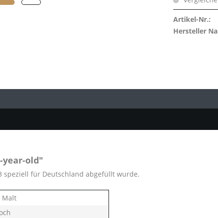
eton
burn
Artikel-Nr.:
towie
Hersteller N
a
 of Scotland
 Port
Comber
Pulteney
i
vaich
Askaig
Charlotte
-year-old"
 Dundas
 speziell für Deutschland abgefüllt wurde.
Ellen
 Malt
bly Speyside's Finest
och