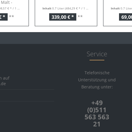
 Malt -
,57 € * / 1 Liter)
Inhalt
0.7 Liter
(484,29 € * / 1 Liter)
Inhalt
0.7 Lite
l...
€ *
**
339,00 € *
**
69,0
Service
Telefonische
h auf
Unterstützung und
.de
Beratung unter:
+49
(0)511
563 563
21